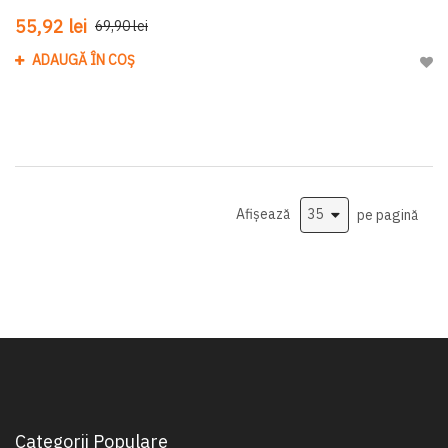
55,92 lei
69,90 lei
ADAUGĂ ÎN COȘ
Adau
Afișează
pe pagină
Categorii Populare