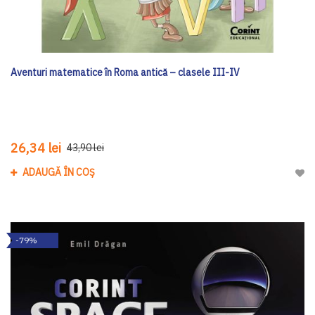
Aventuri matematice în Roma antică – clasele III-IV
26,34 lei
43,90 lei
ADAUGĂ ÎN COȘ
Adau
-79%