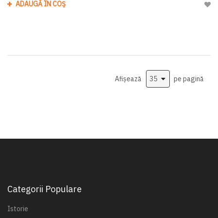
ADAUGĂ ÎN COȘ
Adau
Afișează
pe pagină
Categorii Populare
Istorie