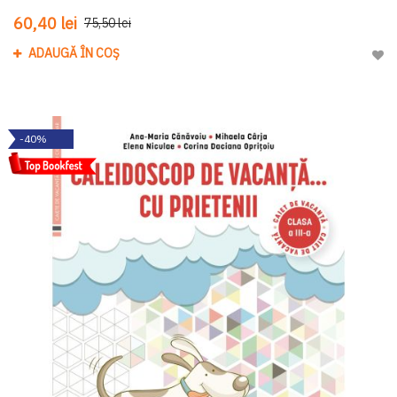
60,40 lei
75,50 lei
ADAUGĂ ÎN COȘ
Adau
-40%