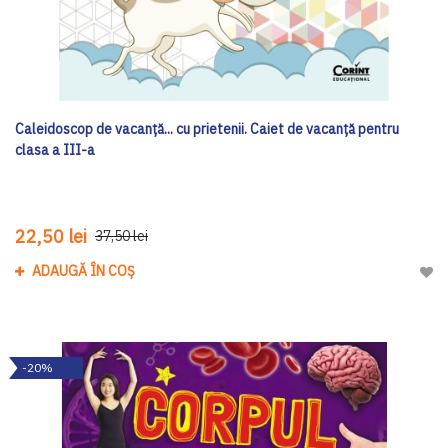
Caleidoscop de vacanță... cu prietenii. Caiet de vacanţă pentru
clasa a III-a
22,50 lei
37,50 lei
ADAUGĂ ÎN COȘ
Adau
-20%