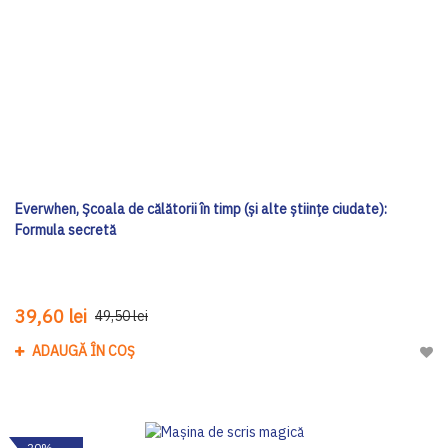
Everwhen, Școala de călătorii în timp (și alte științe ciudate):
Formula secretă
39,60 lei
49,50 lei
ADAUGĂ ÎN COȘ
Adau
-20%