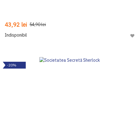
43,92 lei
54,90 lei
Indisponibil
Adau
-20%