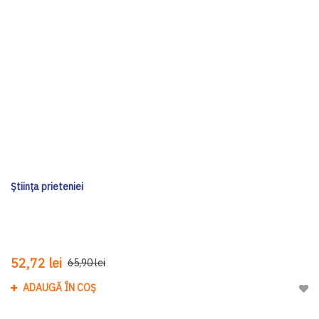
Știința prieteniei
52,72 lei
65,90 lei
ADAUGĂ ÎN COȘ
Adau