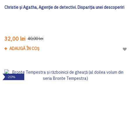
Christie și Agatha, Agenție de detectivi. Dispariția unei descoperiri
32,00 lei
40,00 lei
ADAUGĂ ÎN COȘ
Adau
-20%