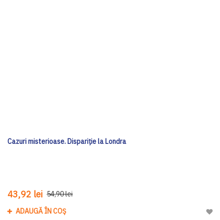
Cazuri misterioase. Dispariție la Londra
43,92 lei
54,90 lei
ADAUGĂ ÎN COȘ
Adau