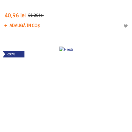
40,96 lei
51,20 lei
ADAUGĂ ÎN COȘ
Adau
-20%