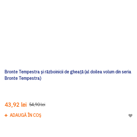
Bronte Tempestra și războinicii de gheață (al doilea volum din seria
Bronte Tempestra)
43,92 lei
54,90 lei
ADAUGĂ ÎN COȘ
Adau