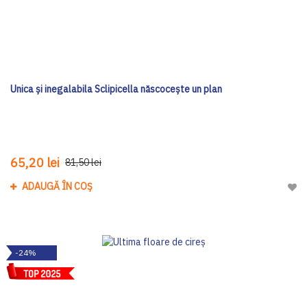
Unica și inegalabila Sclipicella născocește un plan
65,20 lei
81,50 lei
ADAUGĂ ÎN COȘ
Adau
-24%