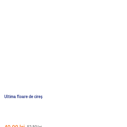
Ultima floare de cireș
52,50 lei