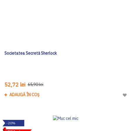
Societatea Secretă Sherlock
52,72 lei
65,90 lei
ADAUGĂ ÎN COȘ
Adau
-20%