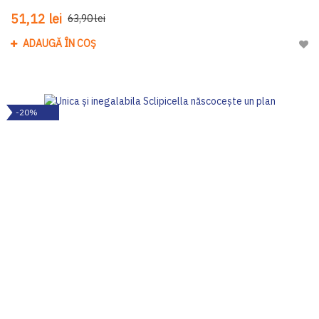
51,12 lei
63,90 lei
ADAUGĂ ÎN COȘ
Adau
-20%