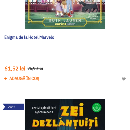
Enigma de la Hotel Marvelo
61,52 lei
76,90 lei
ADAUGĂ ÎN COȘ
Adau
-20%