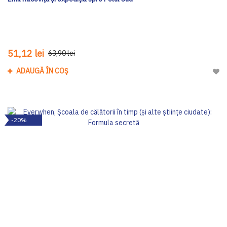
51,12 lei
63,90 lei
ADAUGĂ ÎN COȘ
Adau
-20%