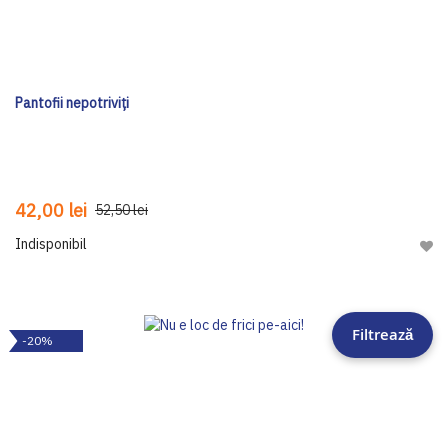
Pantofii nepotriviți
42,00 lei
52,50 lei
Indisponibil
Adau
Filtrează
-20%