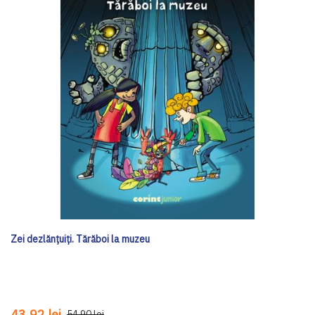
Zei dezlănțuiți. Tărăboi la muzeu
43,92 lei
54,90 lei