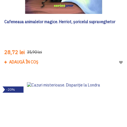
Cafeneaua animalelor magice. Herriot, șoricelul supraveghetor
28,72 lei
35,90 lei
ADAUGĂ ÎN COȘ
Adau
-20%