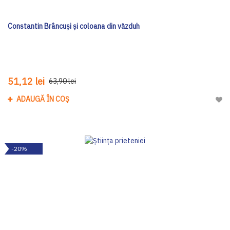
Constantin Brâncuși și coloana din văzduh
51,12 lei
63,90 lei
ADAUGĂ ÎN COȘ
Adau
-20%