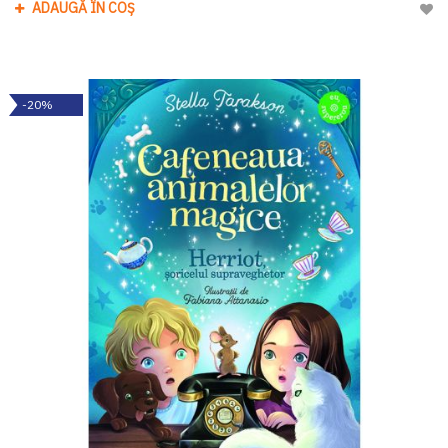
ADAUGĂ ÎN COȘ
Adau
-20%