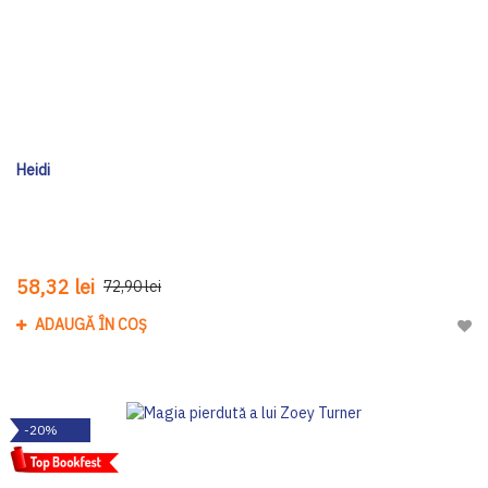
Heidi
58,32 lei
72,90 lei
ADAUGĂ ÎN COȘ
Adau
-20%