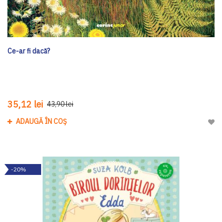
Ce-ar fi dacă?
35,12 lei
43,90 lei
ADAUGĂ ÎN COȘ
Adau
-20%