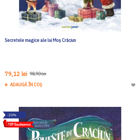
Secretele magice ale lui Moş Crăciun
79,12 lei
98,90 lei
ADAUGĂ ÎN COȘ
Adau
-20%