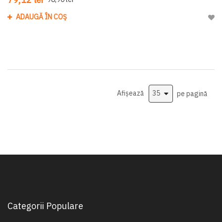
ADAUGĂ ÎN COȘ
Adau
Afișează
pe pagină
Categorii Populare