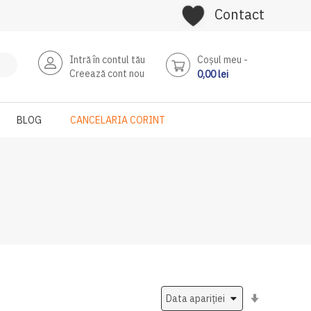
Contact
Intră în contul tău
Coşul meu
Creează cont nou
0,00 lei
BLOG
CANCELARIA CORINT
Setati
ascendent