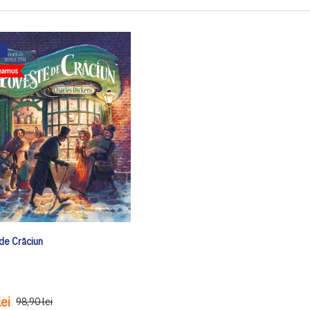
de Crăciun
ei
98,90 lei