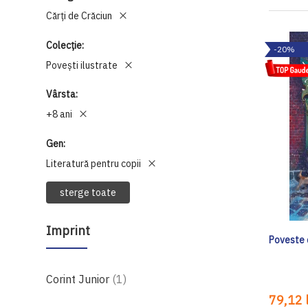
Cărți de Crăciun
Colecție
-20%
Povești ilustrate
Vârsta
+8 ani
Gen
Literatură pentru copii
sterge toate
Imprint
Poveste 
produs
Corint Junior
1
79,12 l