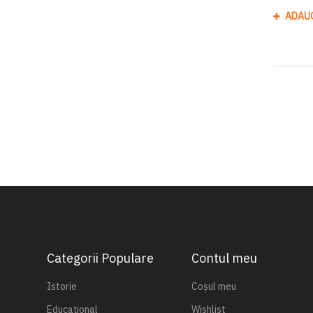
ADAU
Categorii Populare
Contul meu
Istorie
Coșul meu
Educațional
Wishlist