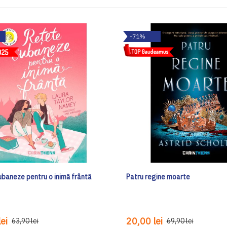
-71%
ubaneze pentru o inimă frântă
Patru regine moarte
ei
20,00 lei
63,90 lei
69,90 lei