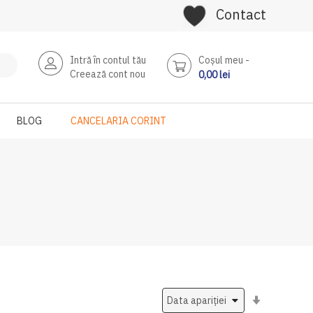
Contact
Intră în contul tău
Coşul meu
Creează cont nou
0,00 lei
BLOG
CANCELARIA CORINT
Setati
ascendent