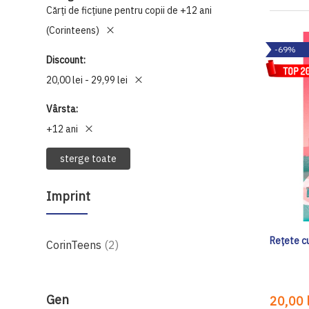
Cărți de ficțiune pentru copii de +12 ani
(Corinteens)
-69%
Discount
20,00 lei - 29,99 lei
Vârsta
+12 ani
sterge toate
Imprint
Rețete c
produse
CorinTeens
2
Gen
20,00 l