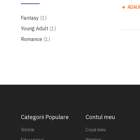
ADAU
produs
Fantasy
1
produs
Young Adult
1
produs
Romance
1
Categorii Populare
Contul meu
Istorie
Coșul meu
Educațional
Wishlist