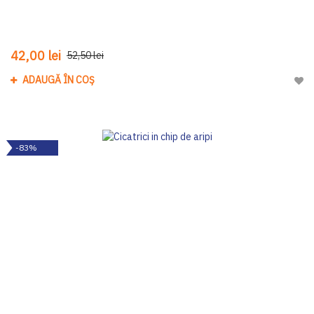
42,00 lei
52,50 lei
ADAUGĂ ÎN COȘ
Adau
-83%