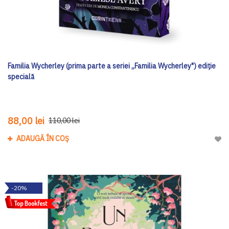
Familia Wycherley (prima parte a seriei „Familia Wycherley") ediţie
specială
88,00 lei
110,00 lei
ADAUGĂ ÎN COȘ
Adau
-20%