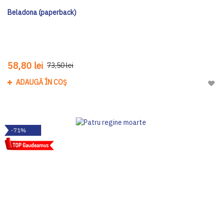
Beladona (paperback)
58,80 lei
73,50 lei
ADAUGĂ ÎN COȘ
Adau
-71%