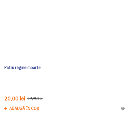
Patru regine moarte
20,00 lei
69,90 lei
ADAUGĂ ÎN COȘ
Adau