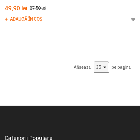
49,90 lei
87,50 lei
ADAUGĂ ÎN COȘ
Adau
Afișează
pe pagină
Categorii Populare