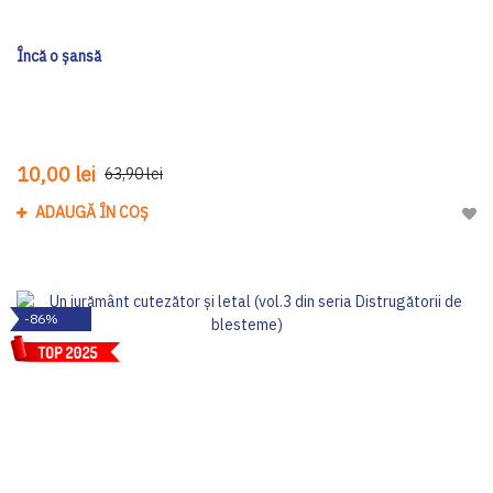
Încă o șansă
10,00 lei
63,90 lei
ADAUGĂ ÎN COȘ
Adau
-86%