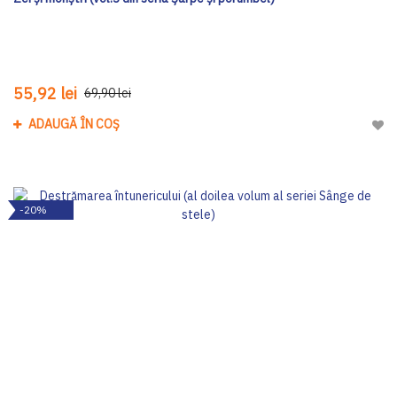
55,92 lei
69,90 lei
ADAUGĂ ÎN COȘ
Adau
-20%