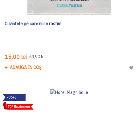
Cuvintele pe care nu le rostim
15,00 lei
63,90 lei
ADAUGĂ ÎN COȘ
Adau
-86%