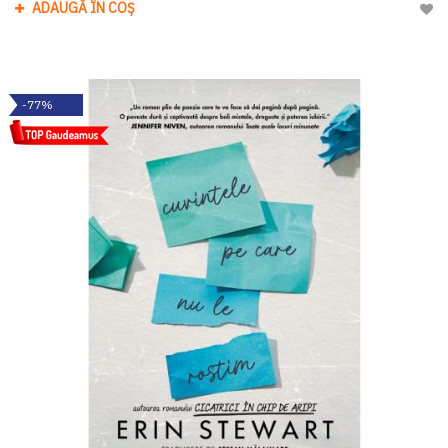
ADAUGĂ ÎN COȘ
Adau
-77%