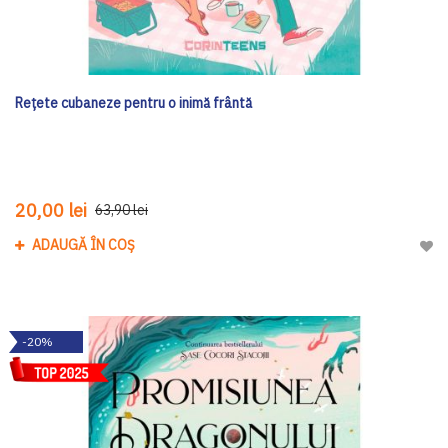
Rețete cubaneze pentru o inimă frântă
20,00 lei
63,90 lei
ADAUGĂ ÎN COȘ
Adau
-20%