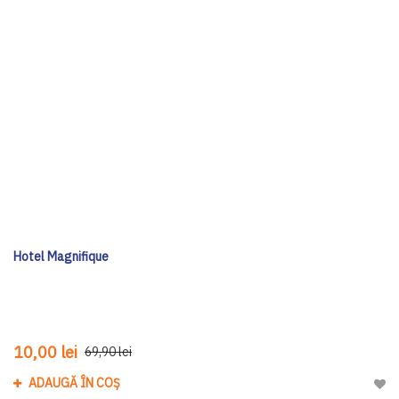
Hotel Magnifique
10,00 lei
69,90 lei
ADAUGĂ ÎN COȘ
Adau