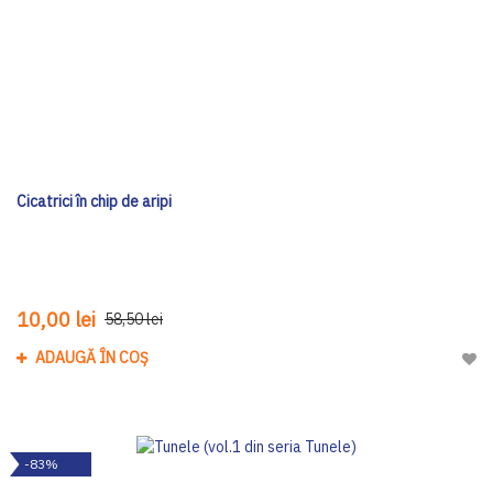
Cicatrici în chip de aripi
10,00 lei
58,50 lei
ADAUGĂ ÎN COȘ
Adau
-83%