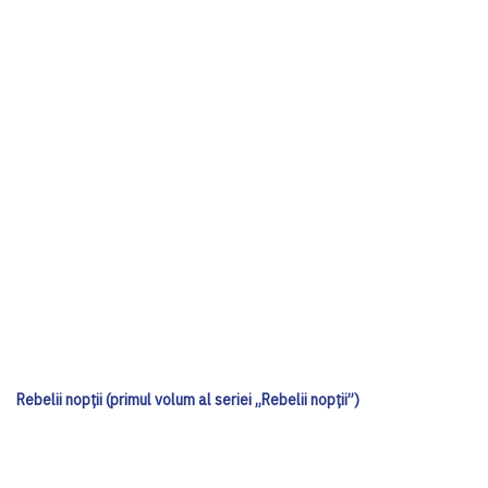
Rebelii nopții (primul volum al seriei „Rebelii nopții”)