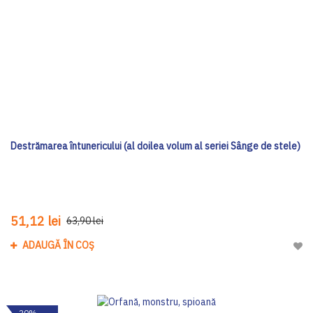
Destrămarea întunericului (al doilea volum al seriei Sânge de stele)
51,12 lei
63,90 lei
ADAUGĂ ÎN COȘ
Adau
-20%