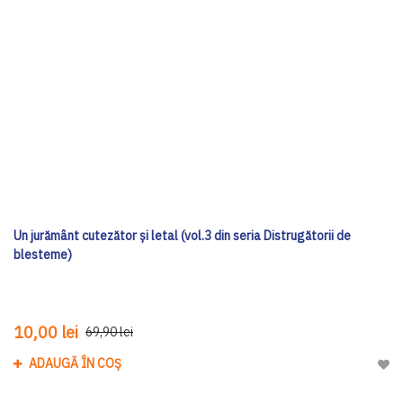
Un jurământ cutezător și letal (vol.3 din seria Distrugătorii de
blesteme)
10,00 lei
69,90 lei
ADAUGĂ ÎN COȘ
Adau