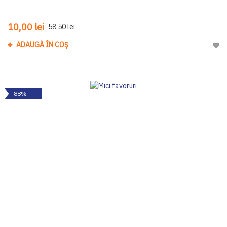
10,00 lei
58,50 lei
ADAUGĂ ÎN COȘ
Adau
-88%