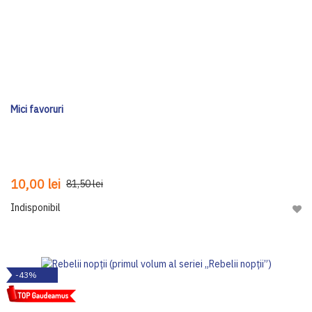
Mici favoruri
10,00 lei
81,50 lei
Indisponibil
Adau
-43%