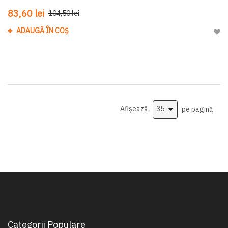
83,60 lei
104,50 lei
ADAUGĂ ÎN COȘ
Adau
Afișează
pe pagină
Categorii Populare