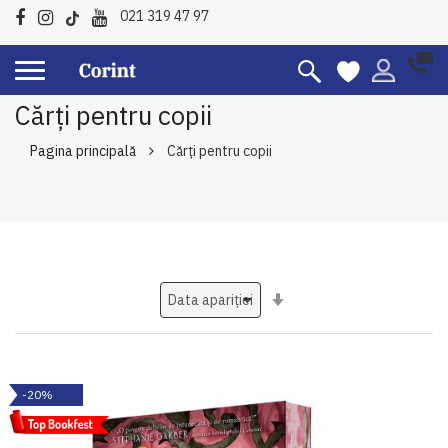
021 319 47 97
Cărți pentru copii
Pagina principală
Cărți pentru copii
Setati
ascendent
-20%