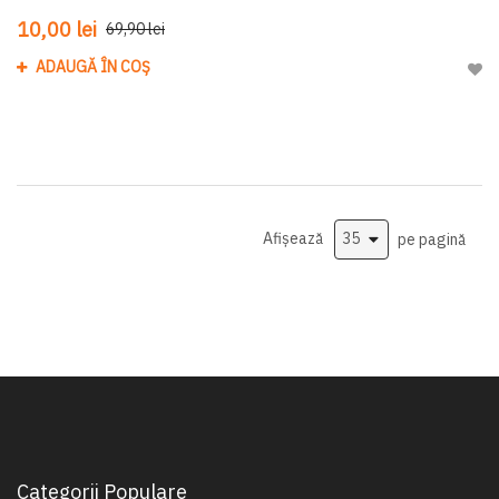
10,00 lei
69,90 lei
ADAUGĂ ÎN COȘ
Adau
Afișează
pe pagină
Categorii Populare