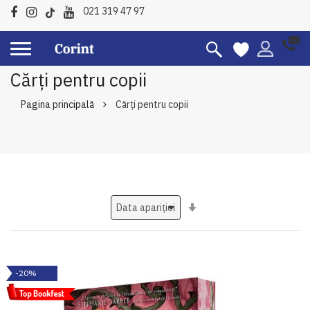
021 319 47 97
Cărți pentru copii
Pagina principală
Cărți pentru copii
Setati
ascendent
-20%