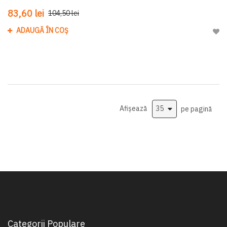
83,60 lei
104,50 lei
ADAUGĂ ÎN COȘ
Adau
Afișează
pe pagină
Categorii Populare