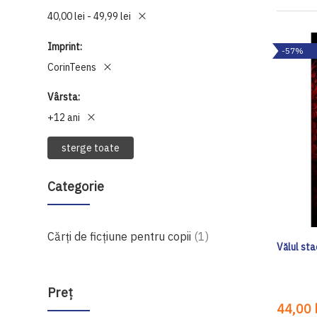
40,00 lei - 49,99 lei
Imprint
-57%
CorinTeens
Vârsta
+12 ani
sterge toate
Categorie
produs
Cărți de ficțiune pentru copii
1
Vălul sta
Preţ
44,00 l