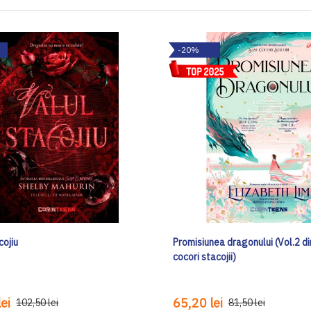
-20%
cojiu
Promisiunea dragonului (Vol.2 di
cocori stacojii)
ei
65,20 lei
102,50 lei
81,50 lei