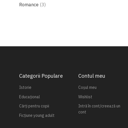
produse
Romance
3
Categorii Populare
Contul meu
Istorie
Coșul meu
Educațional
Wishlist
Cărți pentru copii
Intră în cont/creează un
cont
Ficțiune young adult