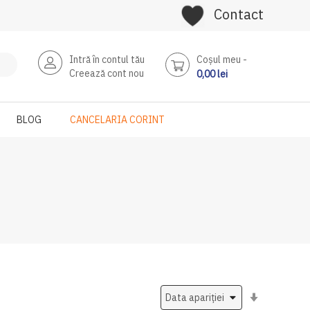
Contact
Intră în contul tău
Coşul meu
Creează cont nou
0,00 lei
BLOG
CANCELARIA CORINT
Setati
ascendent