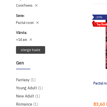
CorinTeens
Serie
-20%
Pactul rozei
Vârsta
+14 ani
sterge toate
Gen
produs
Fantasy
1
Pactul ro
produs
Young Adult
1
produs
New Adult
1
produs
83,60 l
Romance
1