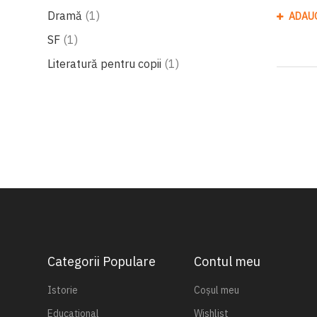
produs
Dramă
1
ADAU
produs
SF
1
produs
Literatură pentru copii
1
Categorii Populare
Contul meu
Istorie
Coșul meu
Educațional
Wishlist