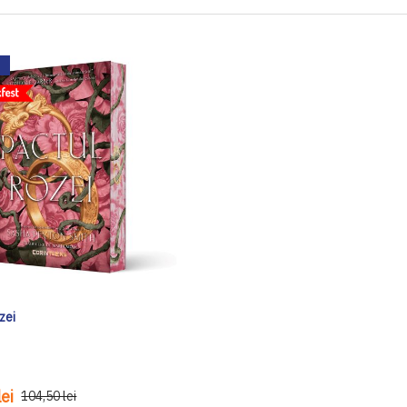
zei
ei
104,50 lei