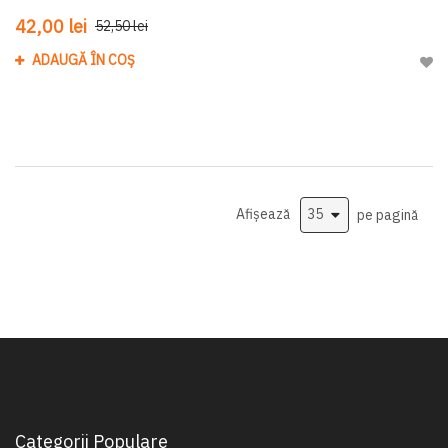
42,00 lei
52,50 lei
ADAUGĂ ÎN COȘ
Adau
Afișează
pe pagină
Categorii Populare