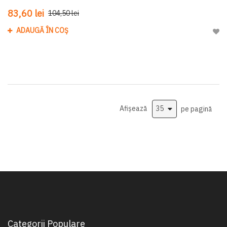
83,60 lei
104,50 lei
ADAUGĂ ÎN COȘ
Adau
Afișează
pe pagină
Categorii Populare