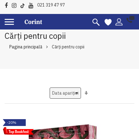
021 319 47 97
Cărți pentru copii
Pagina principală
Cărți pentru copii
Setati
ascendent
-20%