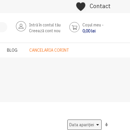
Contact
Intră în contul tău
Coşul meu
Creează cont nou
0,00 lei
BLOG
CANCELARIA CORINT
Setati
ascendent