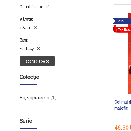
Corint Junior
Vârsta
-20%
+8 ani
Gen
Fantasy
sterge toate
Colecție
produs
Eu, supererou
1
Cel mai d
malefic
Serie
46,80 l