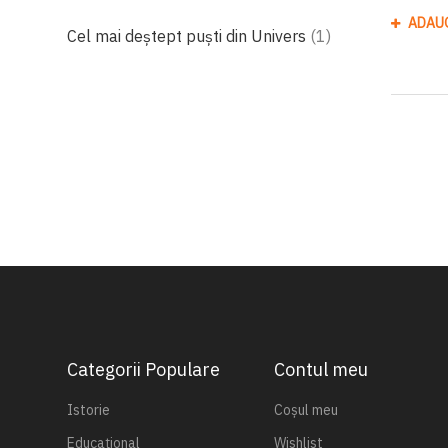
ADAU
produs
Cel mai deștept puști din Univers
1
Categorii Populare
Contul meu
Istorie
Coșul meu
Educațional
Wishlist