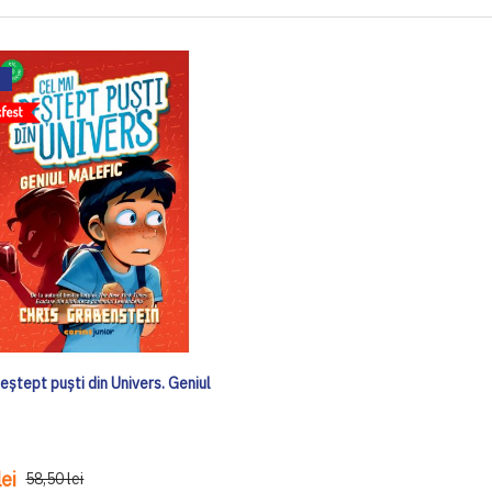
eștept puști din Univers. Geniul
ei
58,50 lei