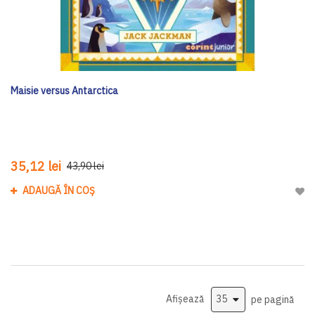
Maisie versus Antarctica
35,12 lei
43,90 lei
ADAUGĂ ÎN COȘ
Adau
Afișează
pe pagină