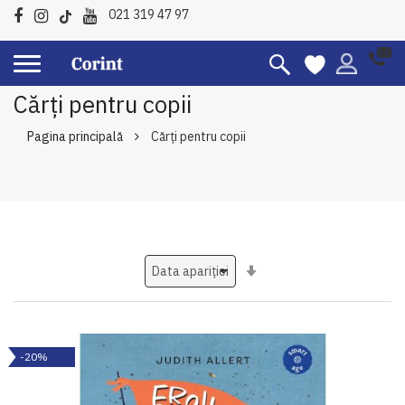
021 319 47 97
Cărți pentru copii
Pagina principală
Cărți pentru copii
Setati
ascendent
-20%