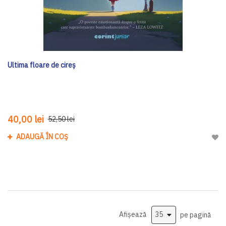
Ultima floare de cireș
40,00 lei
52,50 lei
ADAUGĂ ÎN COȘ
Adau
Afișează
pe pagină