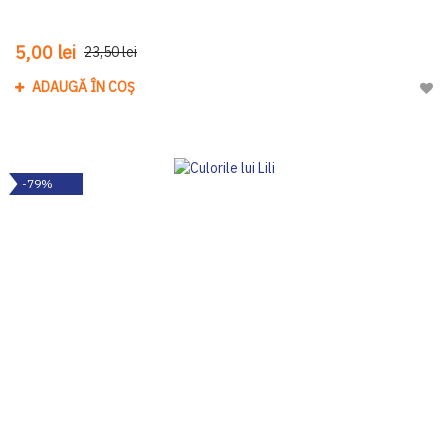
5,00 lei
23,50 lei
ADAUGĂ ÎN COȘ
Adau
-79%