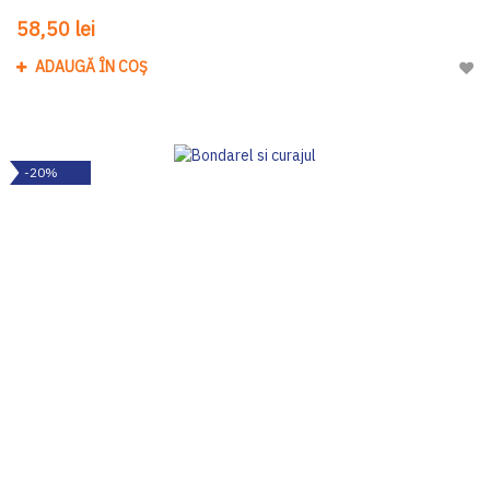
58,50 lei
ADAUGĂ ÎN COȘ
Adau
-20%