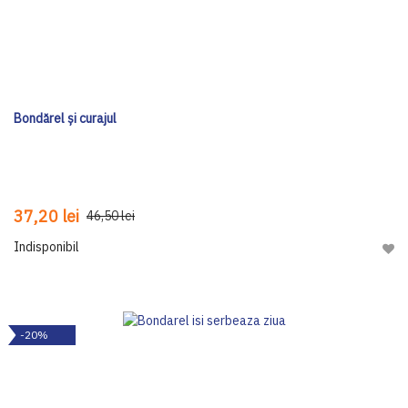
Bondărel și curajul
37,20 lei
46,50 lei
Indisponibil
Adau
-20%