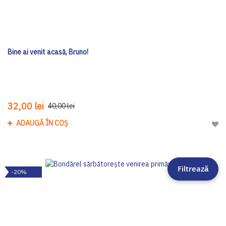
Bine ai venit acasă, Bruno!
32,00 lei
40,00 lei
ADAUGĂ ÎN COȘ
Adau
Filtrează
-20%