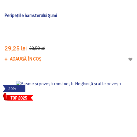
Peripețiile hamsterului Șumi
29,25 lei
58,50 lei
ADAUGĂ ÎN COȘ
Adau
-20%