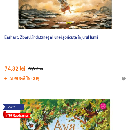
Earhart. Zborul îndrăzneț al unei șoricuțe în jurul lumii
74,32 lei
92,90 lei
ADAUGĂ ÎN COȘ
Adau
-20%