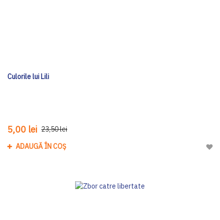
Culorile lui Lili
5,00 lei
23,50 lei
ADAUGĂ ÎN COȘ
Adau