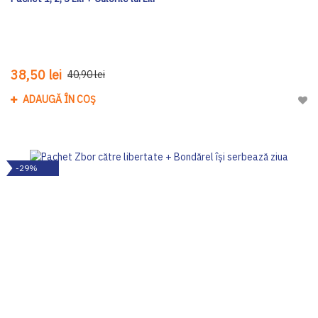
38,50 lei
40,90 lei
ADAUGĂ ÎN COȘ
Adau
-29%