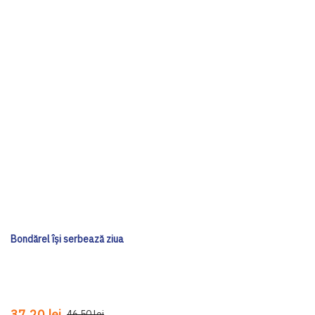
Bondărel își serbează ziua
37,20 lei
46,50 lei