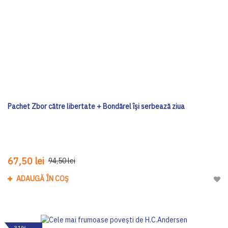
Pachet Zbor către libertate + Bondărel își serbează ziua
67,50 lei
94,50 lei
ADAUGĂ ÎN COȘ
Adau
-31%