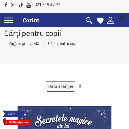
021 319 47 97
Cărți pentru copii
Pagina principală
Cărți pentru copii
Setati
ascendent
-20%