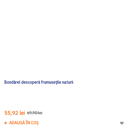
Bondărel descoperă frumusețile naturii
55,92 lei
69,90 lei
ADAUGĂ ÎN COȘ
Adau