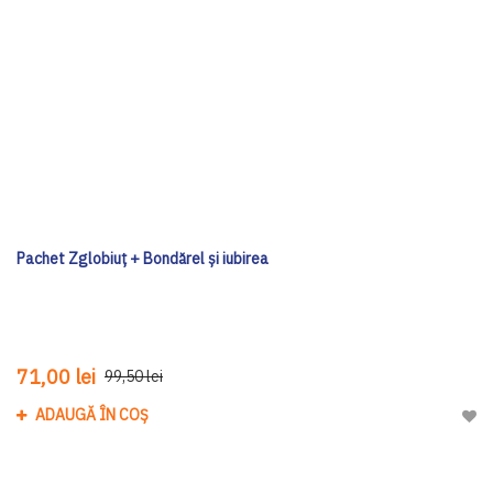
Pachet Zglobiuț + Bondărel și iubirea
71,00 lei
99,50 lei
ADAUGĂ ÎN COȘ
Adau