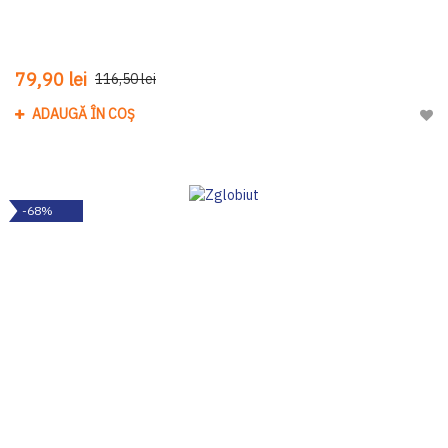
79,90 lei
116,50 lei
ADAUGĂ ÎN COȘ
Adau
-68%