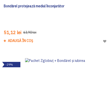
Bondărel protejează mediul înconjurător
51,12 lei
63,90 lei
ADAUGĂ ÎN COȘ
Adau
-29%