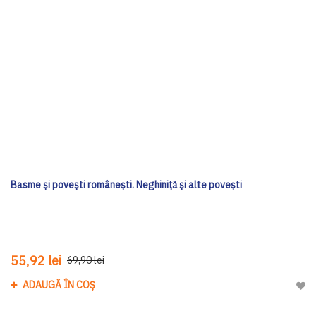
Basme și povești românești. Neghiniță și alte povești
55,92 lei
69,90 lei
ADAUGĂ ÎN COȘ
Adau