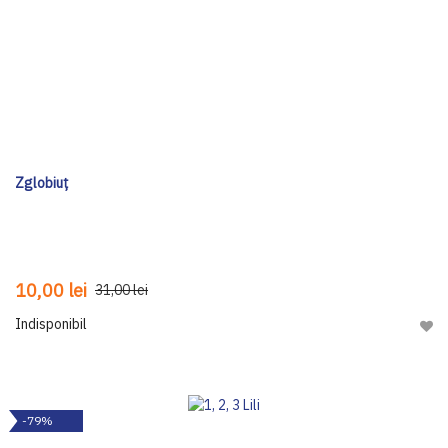
Zglobiuț
10,00 lei
31,00 lei
Indisponibil
Adau
-79%