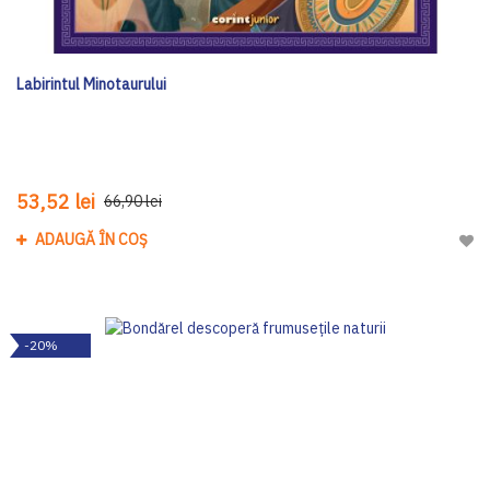
Labirintul Minotaurului
53,52 lei
66,90 lei
ADAUGĂ ÎN COȘ
Adau
-20%