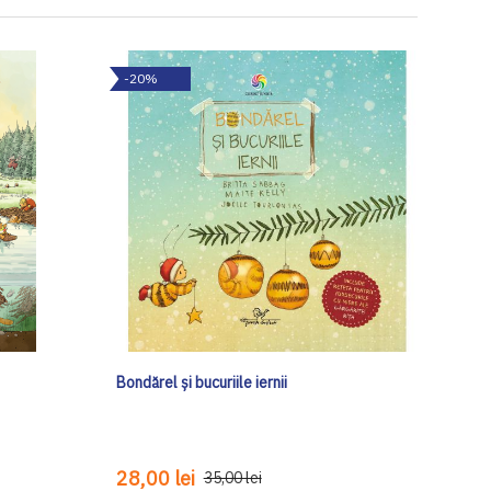
-20%
Bondărel și bucuriile iernii
28,00 lei
35,00 lei