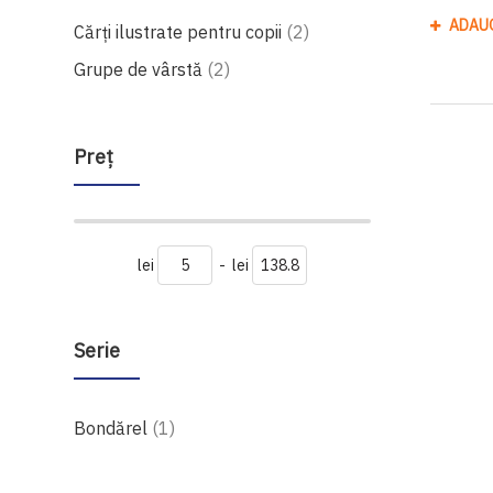
ADAU
produse
Cărți ilustrate pentru copii
2
produse
Grupe de vârstă
2
Preţ
lei
-
lei
Serie
produs
Bondărel
1