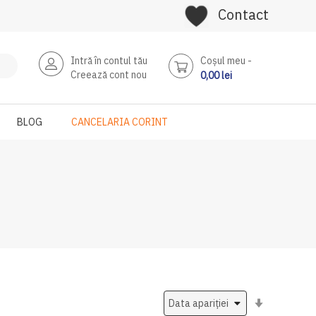
Contact
Intră în contul tău
Coşul meu
Creează cont nou
0,00 lei
BLOG
CANCELARIA CORINT
Setati
ascendent