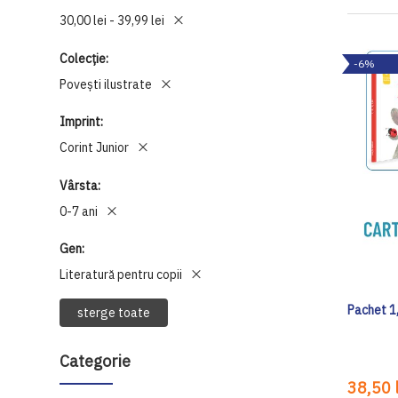
30,00 lei - 39,99 lei
Colecție
-6%
Povești ilustrate
Imprint
Corint Junior
Vârsta
0-7 ani
Gen
Literatură pentru copii
Pachet 1, 
sterge toate
Categorie
38,50 l