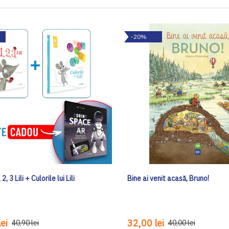
-20%
2, 3 Lili + Culorile lui Lili
Bine ai venit acasă, Bruno!
ei
32,00 lei
40,90 lei
40,00 lei