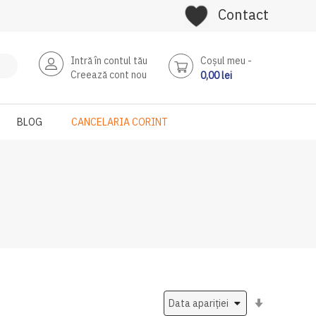
Contact
Intră în contul tău
Coşul meu
Creează cont nou
0,00 lei
BLOG
CANCELARIA CORINT
Setati
ascendent