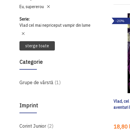
Eu, supererou
Serie
-20%
Vlad cel mai nepriceput vampir din lume
sterge toate
Categorie
produs
Grupe de vârstă
1
Vlad, cel
Imprint
aventuri 
produse
Corint Junior
2
18,80 l