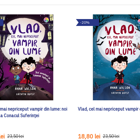
-20%
 mai nepriceput vampir din lume: noi
Vlad, cel mai nepriceput vampir 
la Conacul Suferinței
ei
18,80 lei
23,50 lei
23,50 lei