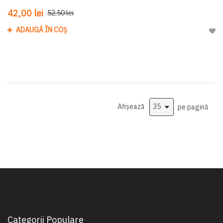
42,00 lei
52,50 lei
ADAUGĂ ÎN COȘ
Adau
Afișează
pe pagină
Categorii Populare