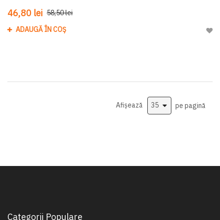
46,80 lei
58,50 lei
ADAUGĂ ÎN COȘ
Adau
Afișează
pe pagină
Categorii Populare