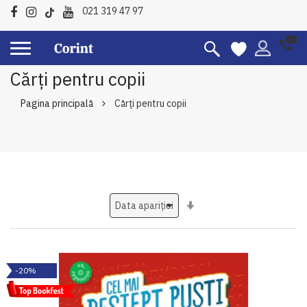
021 319 47 97
Cărți pentru copii
Pagina principală
Cărți pentru copii
Setati
ascendent
-20%