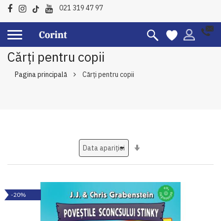
021 319 47 97
Cărți pentru copii
Pagina principală
Cărți pentru copii
Setati
ascendent
-20%