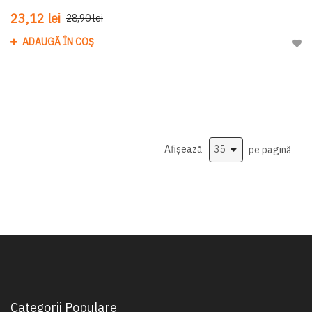
23,12 lei
28,90 lei
ADAUGĂ ÎN COȘ
Adau
Afișează
pe pagină
Categorii Populare