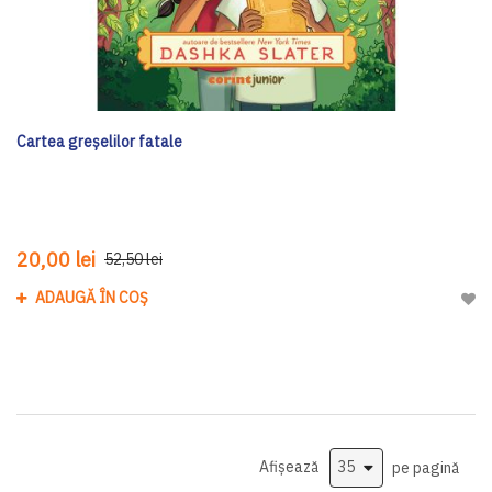
Cartea greșelilor fatale
20,00 lei
52,50 lei
ADAUGĂ ÎN COȘ
Adau
Afișează
pe pagină