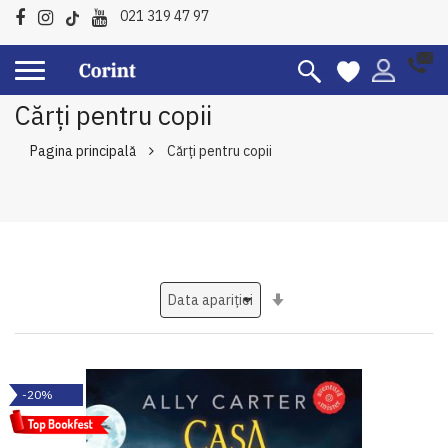
021 319 47 97
Cărți pentru copii
Pagina principală
Cărți pentru copii
Setati
ascendent
-20%