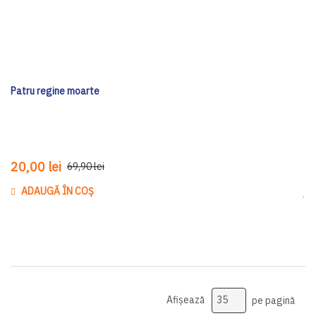
Patru regine moarte
20,00 lei
69,90 lei
ADAUGĂ ÎN COȘ
Ada
Afișează
pe pagină