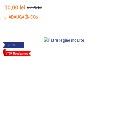
10,00 lei
69,90 lei
ADAUGĂ ÎN COȘ
Ada
-71%