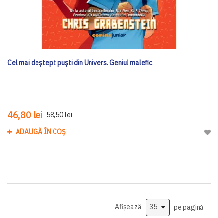
Cel mai deștept puști din Univers. Geniul malefic
46,80 lei
58,50 lei
ADAUGĂ ÎN COȘ
Adau
Afișează
pe pagină