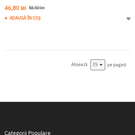
46,80 lei
58,50 lei
ADAUGĂ ÎN COȘ
Adau
Afișează
pe pagină
Categorii Populare