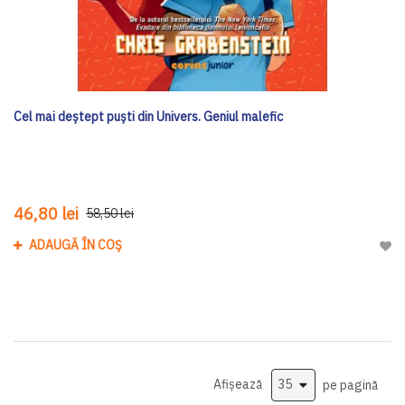
Cel mai deștept puști din Univers. Geniul malefic
46,80 lei
58,50 lei
ADAUGĂ ÎN COȘ
Adau
Afișează
pe pagină