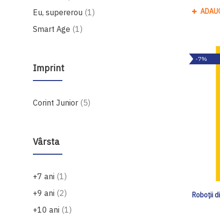
produs
ADAU
Eu, supererou
1
produs
Smart Age
1
-7%
Imprint
produse
Corint Junior
5
Vârsta
produs
+7 ani
1
produse
+9 ani
2
Roboții d
produs
+10 ani
1