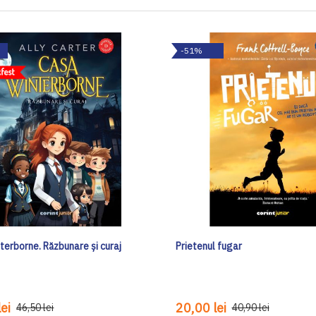
-51%
terborne. Răzbunare și curaj
Prietenul fugar
ei
20,00 lei
46,50 lei
40,90 lei