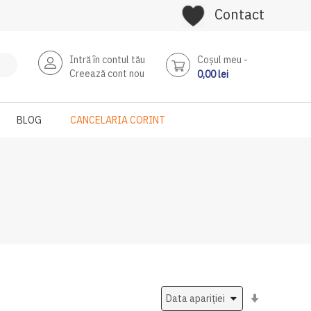
Contact
Intră în contul tău
Coşul meu
Creează cont nou
0,00 lei
BLOG
CANCELARIA CORINT
Setati
ascendent