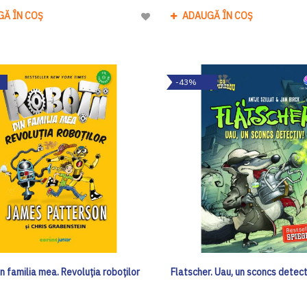
GĂ ÎN COȘ
ADAUGĂ ÎN COȘ
Adaugă
la
Lista
de
-43%
Dorinte
in familia mea. Revoluția roboților
Flatscher. Uau, un sconcs detect