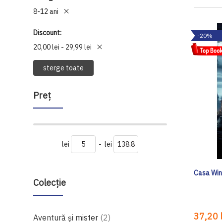
8-12 ani
Discount
-20%
20,00 lei - 29,99 lei
sterge toate
Preţ
lei
-
lei
Casa Win
Colecție
37,20 l
produse
Aventură și mister
2