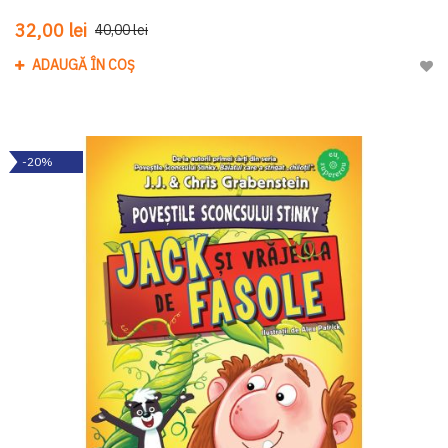
32,00 lei
40,00 lei
ADAUGĂ ÎN COȘ
Adau
-20%