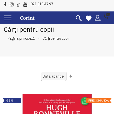
021 319 47 97
Cărți pentru copii
Pagina principală
Cărți pentru copii
Setati
ascendent
-35%
PRECOMANDĂ