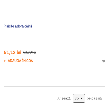
Pisicile adoră câinii
51,12 lei
63,90 lei
ADAUGĂ ÎN COȘ
Adau
Afișează
pe pagină