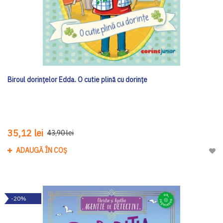
Biroul dorințelor Edda. O cutie plină cu dorințe
35,12 lei
43,90 lei
ADAUGĂ ÎN COȘ
Adau
-20%