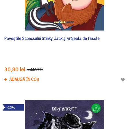
Poveștile Sconcsului Stinky. Jack și vrăjeala de fasole
30,80 lei
38,50 lei
ADAUGĂ ÎN COȘ
Adau
-20%