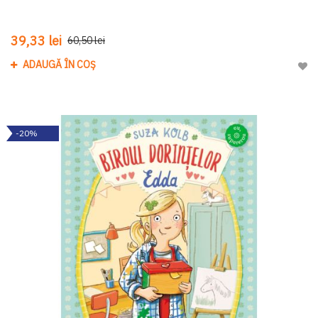
39,33 lei
60,50 lei
ADAUGĂ ÎN COȘ
Adau
-20%