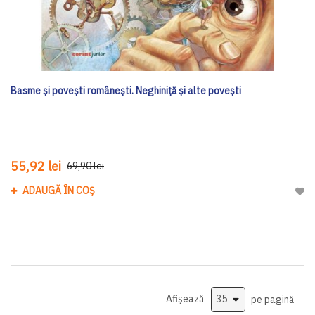
Basme și povești românești. Neghiniță și alte povești
55,92 lei
69,90 lei
ADAUGĂ ÎN COȘ
Adau
Afișează
pe pagină