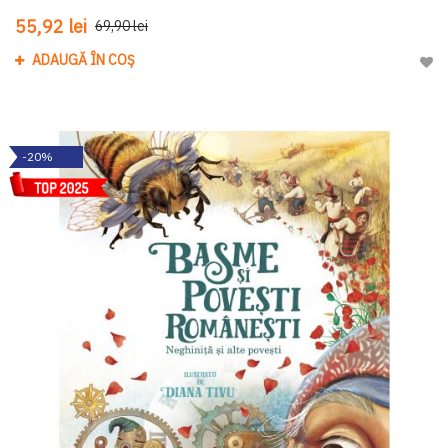
55,92 lei
69,90 lei
ADAUGĂ ÎN COȘ
Adau
-20%