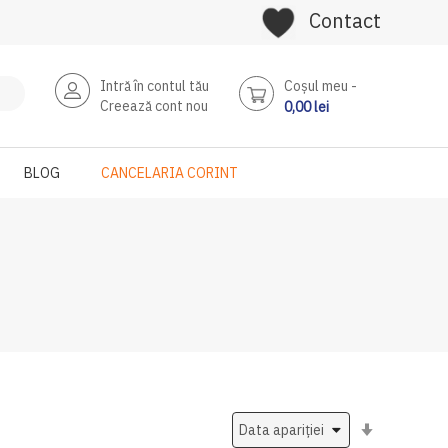
Contact
Intră în contul tău
Coşul meu
Creează cont nou
0,00 lei
BLOG
CANCELARIA CORINT
Setati
ascendent