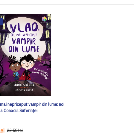
 mai nepriceput vampir din lume: noi
la Conacul Suferinței
ei
23,50 lei