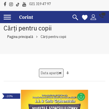
021 319 47 97
Cărți pentru copii
Pagina principală
Cărți pentru copii
Setati
ascendent
-20%