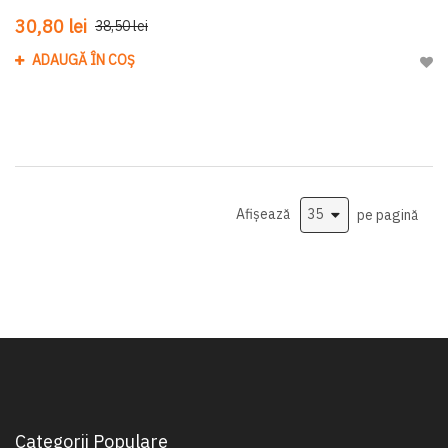
30,80 lei
38,50 lei
ADAUGĂ ÎN COȘ
Adau
Afișează
pe pagină
Categorii Populare