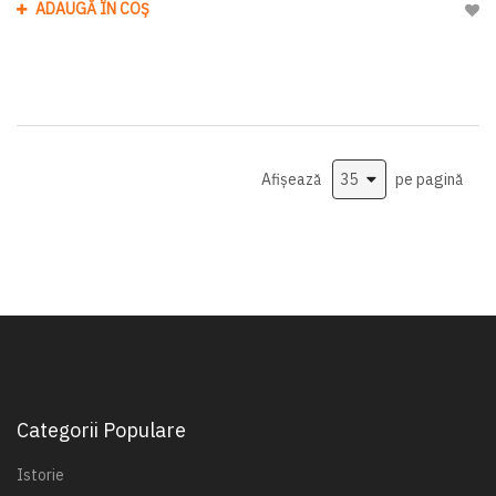
ADAUGĂ ÎN COȘ
Adau
Afișează
pe pagină
Categorii Populare
Istorie