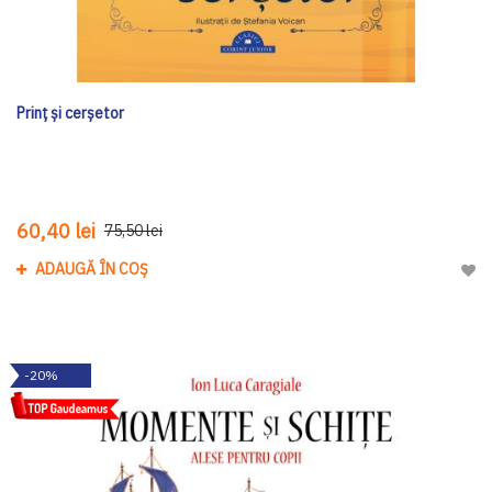
Prinț și cerșetor
60,40 lei
75,50 lei
ADAUGĂ ÎN COȘ
Adau
-20%