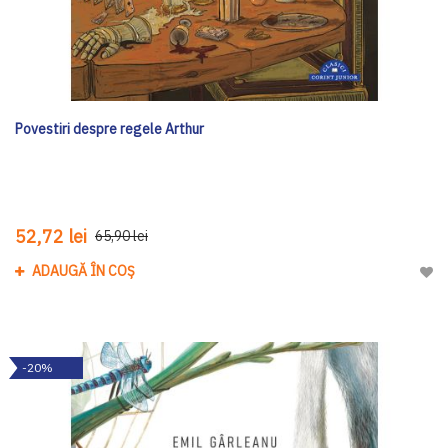
Povestiri despre regele Arthur
52,72 lei
65,90 lei
ADAUGĂ ÎN COȘ
Adau
-20%