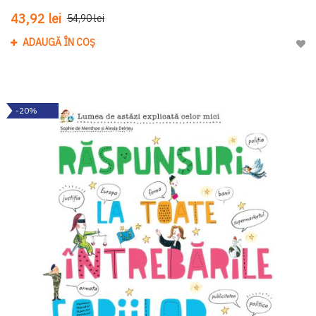
43,92 lei
54,90 lei
ADAUGĂ ÎN COȘ
Adau
-20%