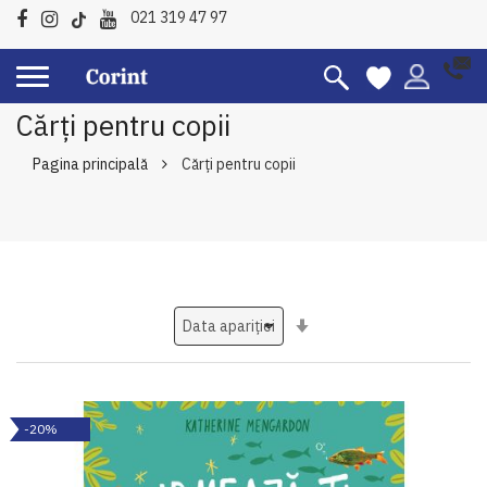
021 319 47 97
Cărți pentru copii
Pagina principală
Cărți pentru copii
Setati
ascendent
-20%