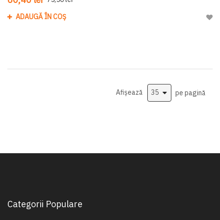
ADAUGĂ ÎN COȘ
Adau
Afișează
pe pagină
Categorii Populare