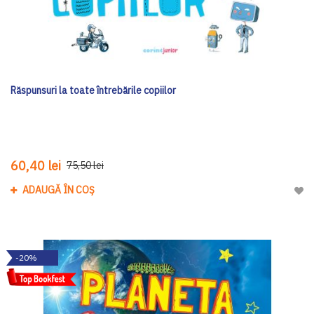
Răspunsuri la toate întrebările copiilor
60,40 lei
75,50 lei
ADAUGĂ ÎN COȘ
Adau
-20%