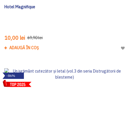
Hotel Magnifique
10,00 lei
69,90 lei
ADAUGĂ ÎN COȘ
Adau
-86%