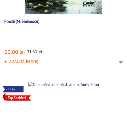
Poezii (M. Eminescu)
10,00 lei
31,50 lei
ADAUGĂ ÎN COȘ
Adau
-54%