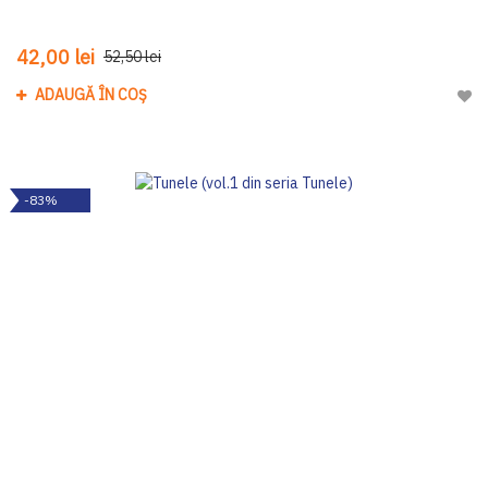
42,00 lei
52,50 lei
ADAUGĂ ÎN COȘ
Adau
-83%