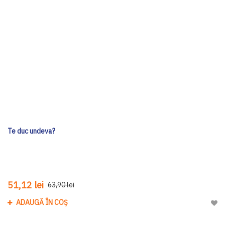
Te duc undeva?
51,12 lei
63,90 lei
ADAUGĂ ÎN COȘ
Adau