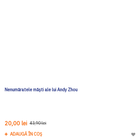
Nenumăratele măști ale lui Andy Zhou
20,00 lei
43,90 lei
ADAUGĂ ÎN COȘ
Adau