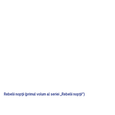
Rebelii nopții (primul volum al seriei „Rebelii nopții”)