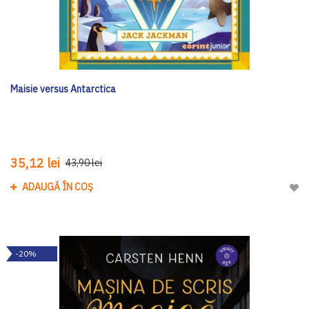
Maisie versus Antarctica
35,12 lei
43,90 lei
ADAUGĂ ÎN COȘ
Adau
-20%