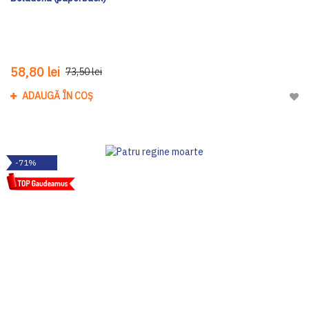
58,80 lei
73,50 lei
ADAUGĂ ÎN COȘ
Adau
-71%