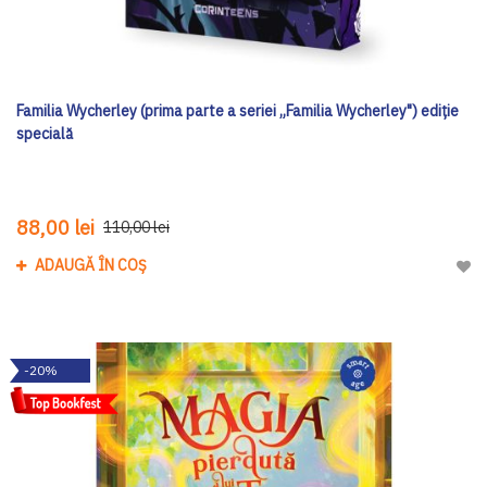
Familia Wycherley (prima parte a seriei „Familia Wycherley") ediţie
specială
88,00 lei
110,00 lei
ADAUGĂ ÎN COȘ
Adau
-20%