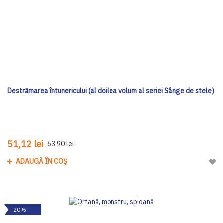
Destrămarea întunericului (al doilea volum al seriei Sânge de stele)
51,12 lei
63,90 lei
ADAUGĂ ÎN COȘ
Adau
-20%