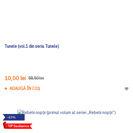
Tunele (vol.1 din seria Tunele)
10,00 lei
58,50 lei
ADAUGĂ ÎN COȘ
Adau
-43%