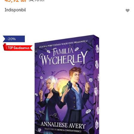
Indisponibil
Adau
-20%