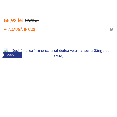
55,92 lei
69,90 lei
ADAUGĂ ÎN COȘ
Adau
-20%