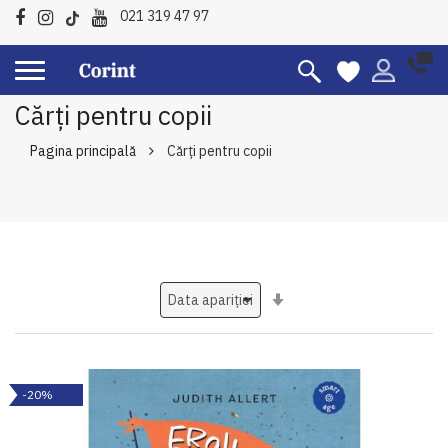
021 319 47 97
Cărți pentru copii
Pagina principală
Cărți pentru copii
Setati
ascendent
-20%