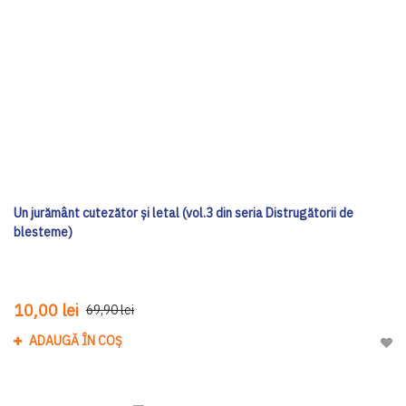
Un jurământ cutezător și letal (vol.3 din seria Distrugătorii de
blesteme)
10,00 lei
69,90 lei
ADAUGĂ ÎN COȘ
Adau