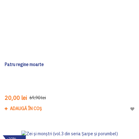
Patru regine moarte
20,00 lei
69,90 lei
ADAUGĂ ÎN COȘ
Adau
-20%