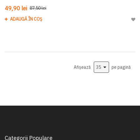
49,90 lei
87,50 lei
ADAUGĂ ÎN COȘ
Adau
Afișează
pe pagină
Categorii Populare