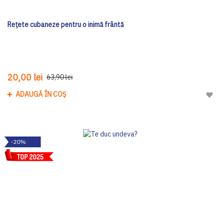
Rețete cubaneze pentru o inimă frântă
20,00 lei
63,90 lei
ADAUGĂ ÎN COȘ
Adau
-20%