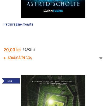
Patru regine moarte
20,00 lei
69,90 lei
ADAUGĂ ÎN COȘ
Adau
-83%