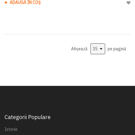
ADAUGĂ ÎN COȘ
Adau
Afișează
pe pagină
Categorii Populare
Istorie