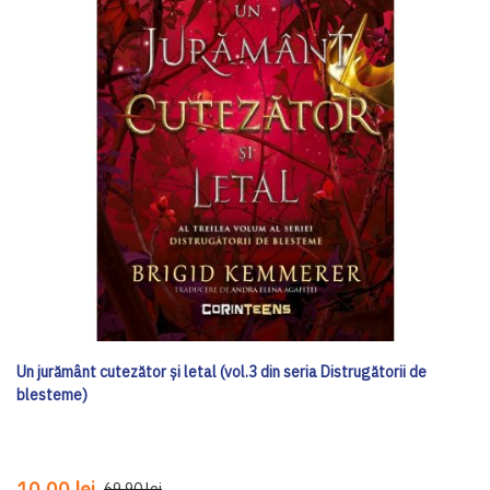
Un jurământ cutezător și letal (vol.3 din seria Distrugătorii de
blesteme)
10,00 lei
69,90 lei