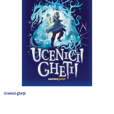
Ucenicii gheții