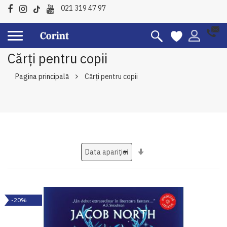
021 319 47 97
Cărți pentru copii
Pagina principală
Cărți pentru copii
Setati
ascendent
-20%