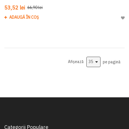
53,52 lei
66,90 lei
ADAUGĂ ÎN COȘ
Adau
Afișează
pe pagină
Categorii Populare