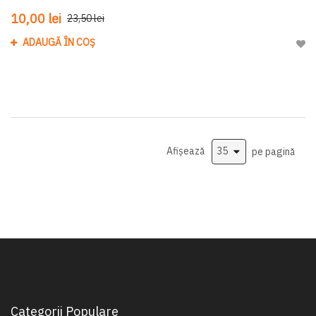
10,00 lei
23,50 lei
ADAUGĂ ÎN COȘ
Adau
Afișează
pe pagină
Categorii Populare