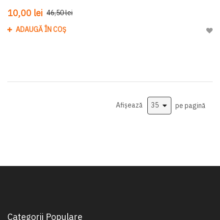
10,00 lei
46,50 lei
ADAUGĂ ÎN COȘ
Adau
Afișează
pe pagină
Categorii Populare