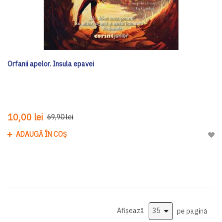
Orfanii apelor. Insula epavei
10,00 lei
69,90 lei
ADAUGĂ ÎN COȘ
Adau
Afișează
pe pagină