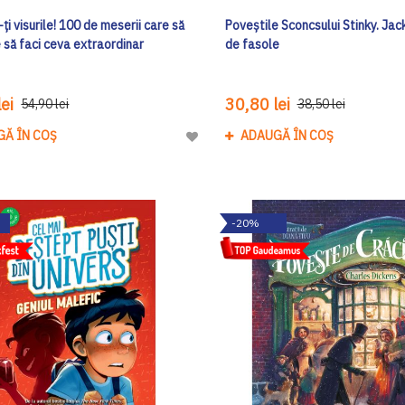
i visurile! 100 de meserii care să
Poveștile Sconcsului Stinky. Jack
e să faci ceva extraordinar
de fasole
ei
30,80 lei
54,90 lei
38,50 lei
GĂ ÎN COȘ
ADAUGĂ ÎN COȘ
Adaugă
la
Lista
de
-20%
Dorinte