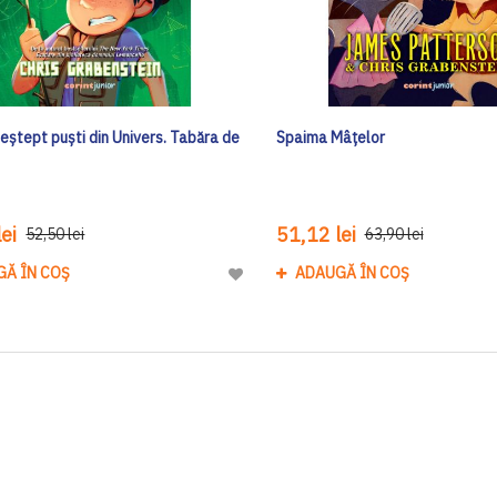
eștept puști din Univers. Tabăra de
Spaima Mâțelor
ei
51,12 lei
52,50 lei
63,90 lei
GĂ ÎN COȘ
ADAUGĂ ÎN COȘ
Adaugă
la
Lista
de
Dorinte