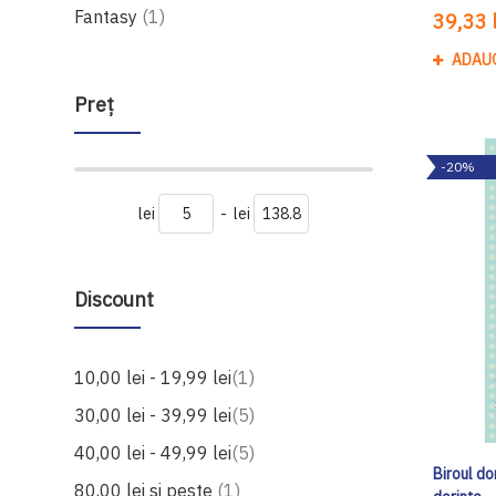
produs
Fantasy
1
39,33 l
ADAU
Preţ
-20%
lei
-
lei
Discount
produs
10,00 lei
-
19,99 lei
1
produse
30,00 lei
-
39,99 lei
5
produse
40,00 lei
-
49,99 lei
5
Biroul do
produs
80,00 lei
si peste
1