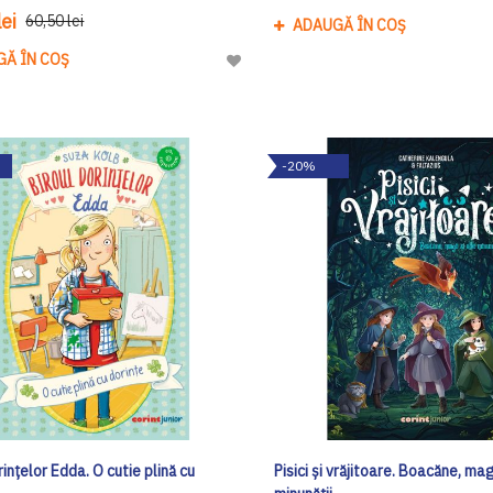
ei
60,50 lei
ADAUGĂ ÎN COȘ
GĂ ÎN COȘ
Adaugă
la
Lista
de
-20%
Dorinte
rințelor Edda. O cutie plină cu
Pisici și vrăjitoare. Boacăne, magi