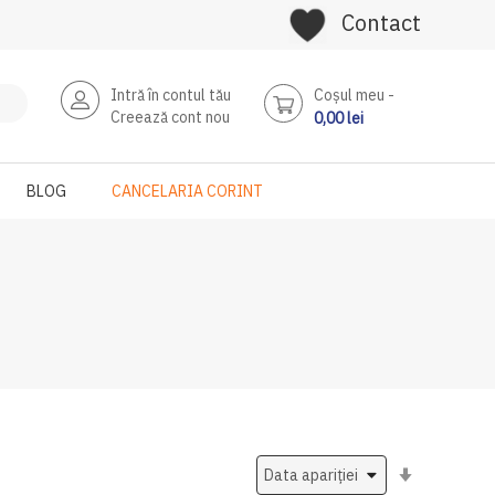
Contact
Intră în contul tău
Coşul meu
Creează cont nou
0,00 lei
BLOG
CANCELARIA CORINT
Setati
ascendent