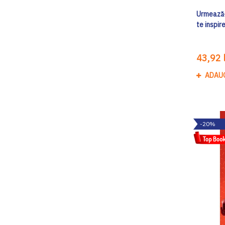
Urmează-ț
te inspir
43,92 l
ADAU
-20%