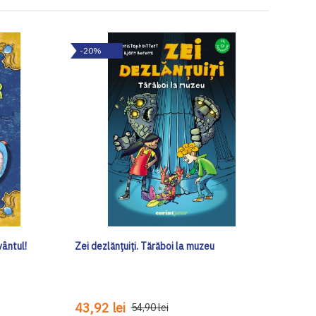
-20%
vântul!
Zei dezlănțuiți. Tărăboi la muzeu
43,92 lei
54,90 lei