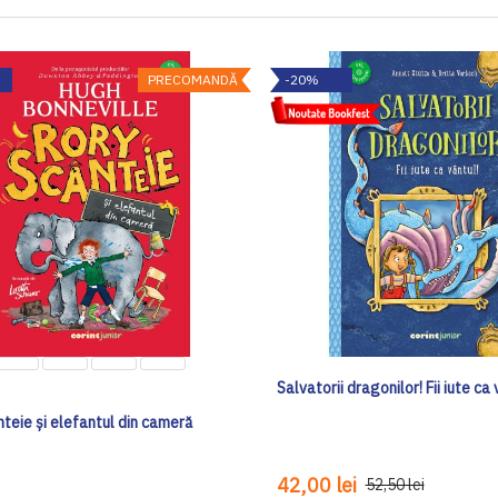
PRECOMANDĂ
-20%
Salvatorii dragonilor! Fii iute ca 
teie și elefantul din cameră
42,00 lei
52,50 lei