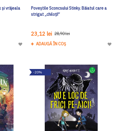
 și vrăjeala
Poveștile Sconcsului Stinky. Băiatul care a
strigat „chiloți!”
23,12 lei
28,90 lei
ADAUGĂ ÎN COȘ
Adaugă
Adaugă
la
la
Lista
Lista
de
de
-20%
Dorinte
Dorinte