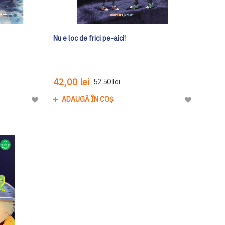
Nu e loc de frici pe-aici!
42,00 lei
52,50 lei
ADAUGĂ ÎN COȘ
Adaugă
Adaugă
la
la
Lista
Lista
de
de
Dorinte
Dorinte