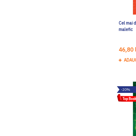
Cel mai d
malefic
46,80 l
ADAU
-20%