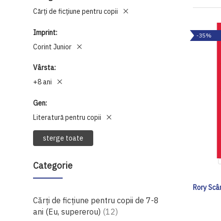
Cărți de ficțiune pentru copii
Imprint
-35%
Corint Junior
Vârsta
+8 ani
Gen
Literatură pentru copii
sterge toate
Categorie
Rory Scân
Cărți de ficțiune pentru copii de 7-8
produse
ani (Eu, supererou)
12