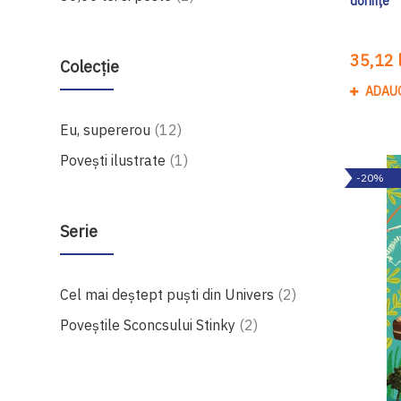
dorințe
35,12 l
Colecție
ADAU
produse
Eu, supererou
12
produs
Povești ilustrate
1
-20%
Serie
produse
Cel mai deștept puști din Univers
2
produse
Poveștile Sconcsului Stinky
2