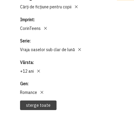
Cărți de ficțiune pentru copii
Imprint
CorinTeens
Serie
Vraja oaselor sub clar de lună
Vârsta
+12 ani
Gen
Romance
sterge toate