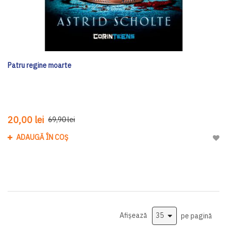
Patru regine moarte
20,00 lei
69,90 lei
ADAUGĂ ÎN COȘ
Adau
Afișează
pe pagină