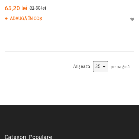
65,20 lei
81,50 lei
ADAUGĂ ÎN COȘ
Adau
Afișează
pe pagină
Categorii Populare