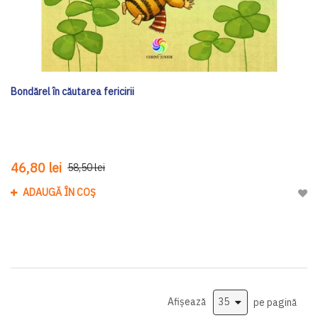
Bondărel în căutarea fericirii
46,80 lei
58,50 lei
ADAUGĂ ÎN COȘ
Adau
Afișează
pe pagină