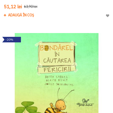
51,12 lei
63,90 lei
ADAUGĂ ÎN COȘ
Adau
-20%