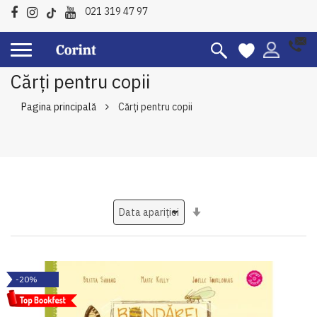
021 319 47 97
Cărți pentru copii
Pagina principală
Cărți pentru copii
Setati
ascendent
-20%