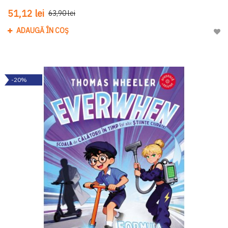
51,12 lei
63,90 lei
ADAUGĂ ÎN COȘ
Adau
-20%