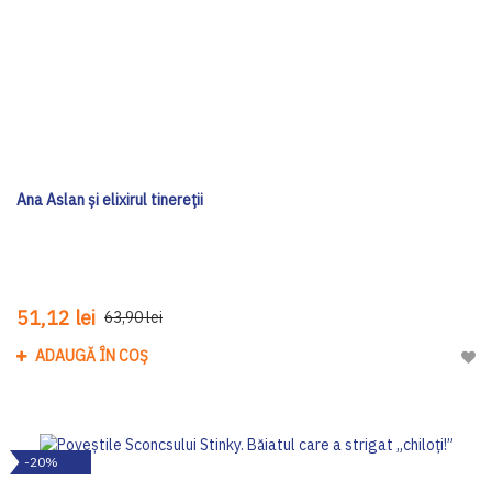
Ana Aslan și elixirul tinereții
51,12 lei
63,90 lei
ADAUGĂ ÎN COȘ
Adau
-20%