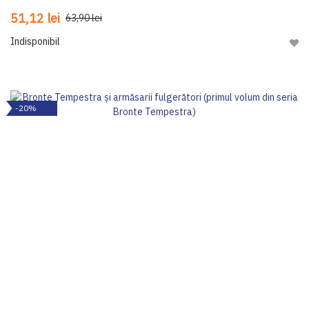
51,12 lei
63,90 lei
Indisponibil
Adau
-20%