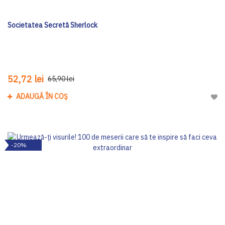
Societatea Secretă Sherlock
52,72 lei
65,90 lei
ADAUGĂ ÎN COȘ
Adau
-20%