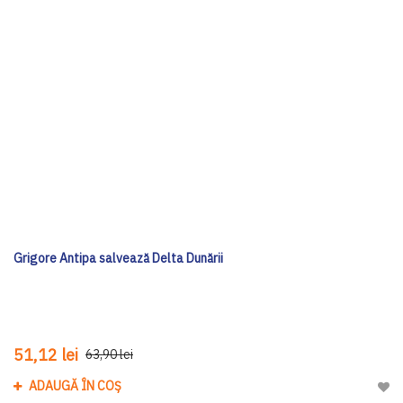
Grigore Antipa salvează Delta Dunării
51,12 lei
63,90 lei
ADAUGĂ ÎN COȘ
Adau