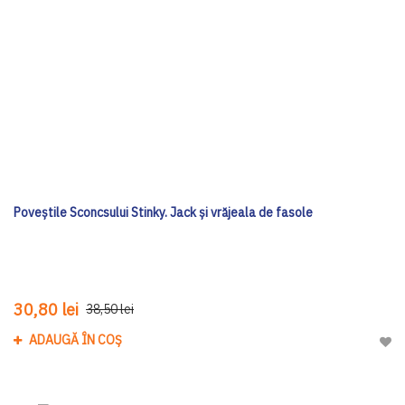
Poveștile Sconcsului Stinky. Jack și vrăjeala de fasole
30,80 lei
38,50 lei
ADAUGĂ ÎN COȘ
Adau