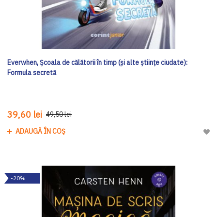
Everwhen, Școala de călătorii în timp (și alte științe ciudate):
Formula secretă
39,60 lei
49,50 lei
ADAUGĂ ÎN COȘ
Adau
-20%