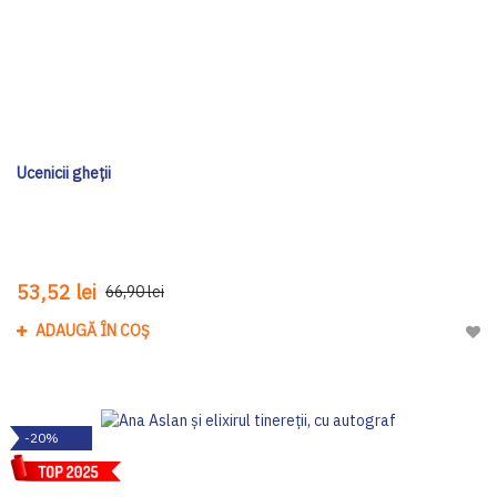
Ucenicii gheții
53,52 lei
66,90 lei
ADAUGĂ ÎN COȘ
Adau
-20%