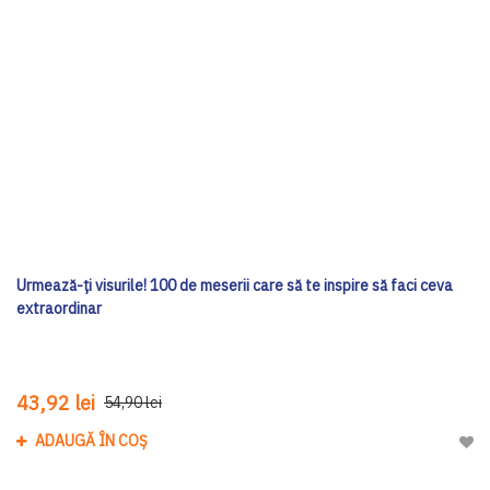
Urmează-ți visurile! 100 de meserii care să te inspire să faci ceva
extraordinar
43,92 lei
54,90 lei
ADAUGĂ ÎN COȘ
Adau