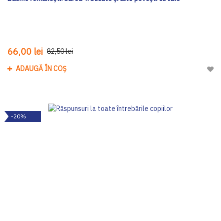
66,00 lei
82,50 lei
ADAUGĂ ÎN COȘ
Adau
-20%