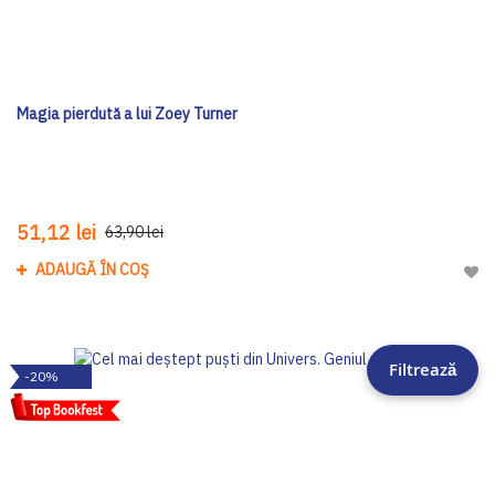
Magia pierdută a lui Zoey Turner
51,12 lei
63,90 lei
ADAUGĂ ÎN COȘ
Adau
Filtrează
-20%