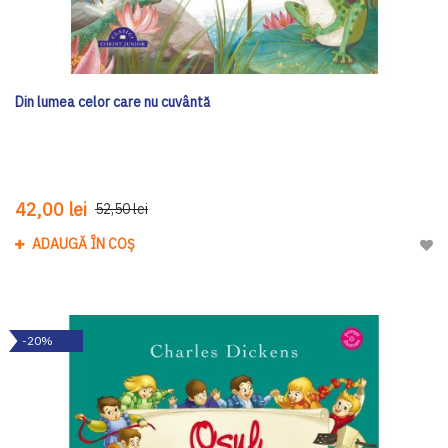
Din lumea celor care nu cuvântă
42,00 lei
52,50 lei
ADAUGĂ ÎN COȘ
Adau
-20%