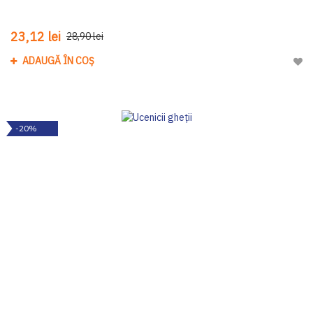
23,12 lei
28,90 lei
ADAUGĂ ÎN COȘ
Adau
-20%