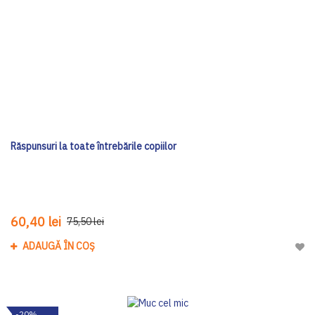
Răspunsuri la toate întrebările copiilor
60,40 lei
75,50 lei
ADAUGĂ ÎN COȘ
Adau
-20%