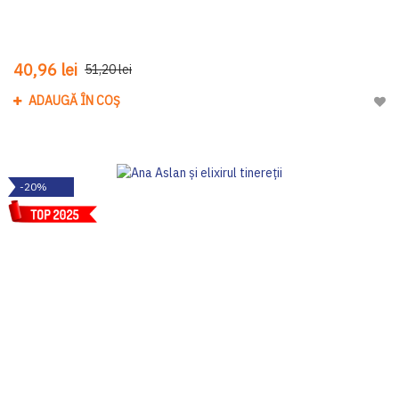
40,96 lei
51,20 lei
ADAUGĂ ÎN COȘ
Adau
-20%