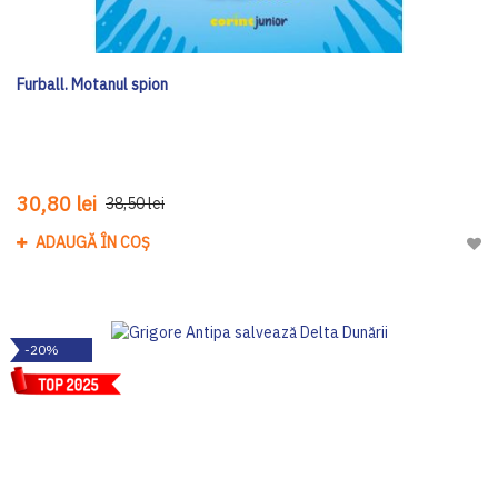
Furball. Motanul spion
30,80 lei
38,50 lei
ADAUGĂ ÎN COȘ
Adau
-20%