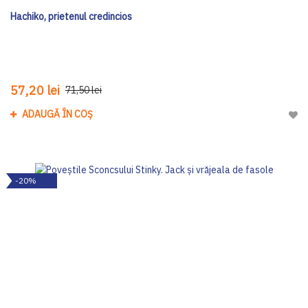
Hachiko, prietenul credincios
57,20 lei
71,50 lei
ADAUGĂ ÎN COȘ
Adau
-20%