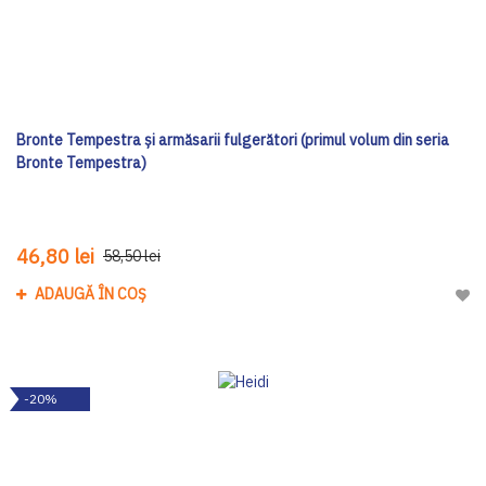
Bronte Tempestra și armăsarii fulgerători (primul volum din seria
Bronte Tempestra)
46,80 lei
58,50 lei
ADAUGĂ ÎN COȘ
Adau
-20%