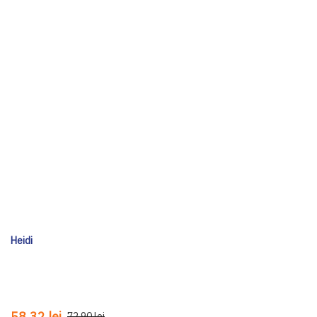
Heidi
58,32 lei
72,90 lei