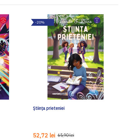
-20%
Știința prieteniei
52,72 lei
65,90 lei