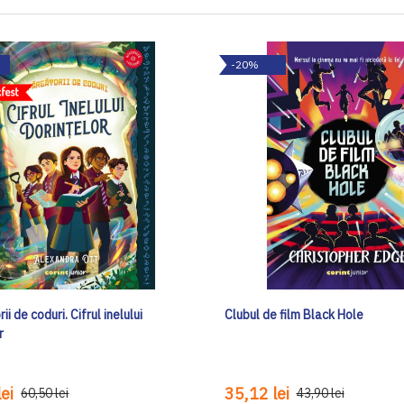
-20%
i de coduri. Cifrul inelului
Clubul de film Black Hole
r
ei
35,12 lei
60,50 lei
43,90 lei