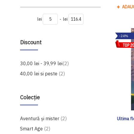
ADAU
lei
-
lei
-24%
Discount
produse
30,00 lei
-
39,99 lei
2
produse
40,00 lei
si peste
2
Colecție
produse
Aventură și mister
2
Ultima fl
produse
Smart Age
2