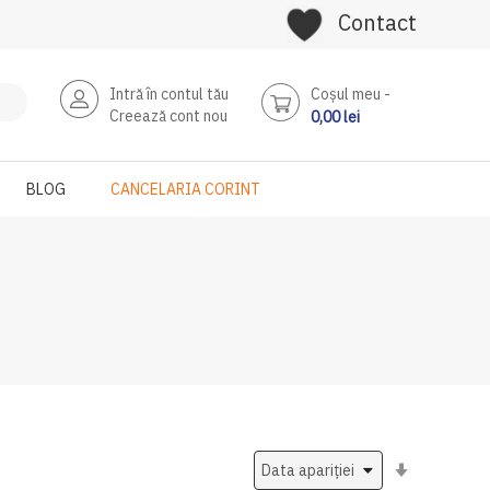
Contact
Intră în contul tău
Coşul meu
Creează cont nou
0,00 lei
BLOG
CANCELARIA CORINT
Setati
ascendent