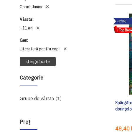
Corint Junior
Vârsta
-20%
+11 ani
Gen
Literatură pentru copii
sterge toate
Categorie
produs
Grupe de vârstă
1
Spărgători
dorințelo
Preţ
48,40 l