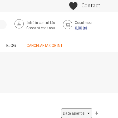
Contact
Intră în contul tău
Coşul meu
Creează cont nou
0,00 lei
BLOG
CANCELARIA CORINT
Setati
ascendent