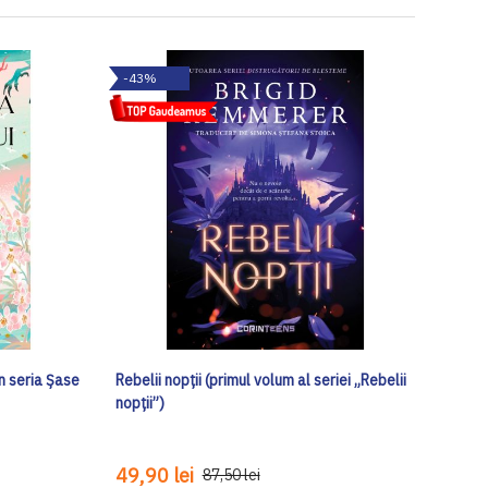
-43%
n seria Șase
Rebelii nopții (primul volum al seriei „Rebelii
nopții”)
49,90 lei
87,50 lei