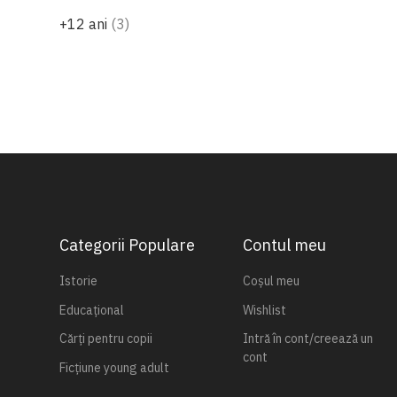
produse
+12 ani
3
Categorii Populare
Contul meu
Istorie
Coșul meu
Educațional
Wishlist
Cărți pentru copii
Intră în cont/creează un
cont
Ficțiune young adult