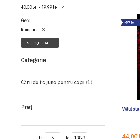
40,00 lei - 49,99 lei
Gen
-57%
Romance
sterge toate
Categorie
produs
Cărți de ficțiune pentru copii
1
Preţ
Vălul sta
44,00 l
lei
-
lei