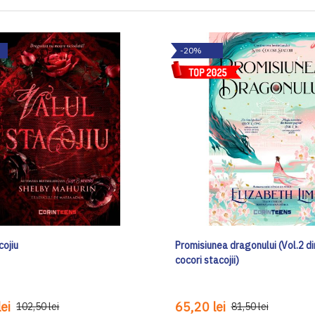
-20%
cojiu
Promisiunea dragonului (Vol.2 di
cocori stacojii)
ei
65,20 lei
102,50 lei
81,50 lei