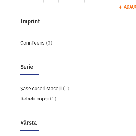
ADAU
Imprint
produse
CorinTeens
3
Serie
produs
Șase cocori stacojii
1
produs
Rebelii nopţii
1
Vârsta