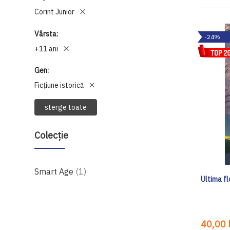
Corint Junior
Vârsta
-24%
+11 ani
Gen
Ficțiune istorică
sterge toate
Colecție
produs
Smart Age
1
Ultima fl
40,00 l