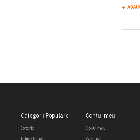
ADAU
Categorii Populare
Contul meu
Istorie
Coșul meu
Educațional
Wishlist