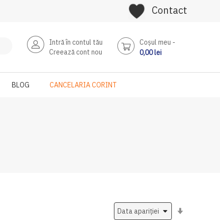
Contact
Intră în contul tău
Coşul meu
Creează cont nou
0,00 lei
BLOG
CANCELARIA CORINT
Setati
ascendent