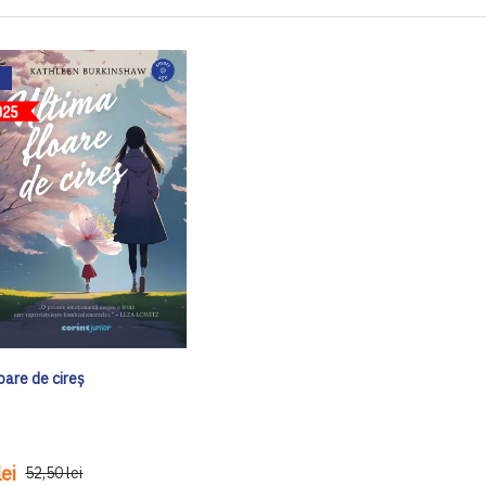
oare de cireș
ei
52,50 lei